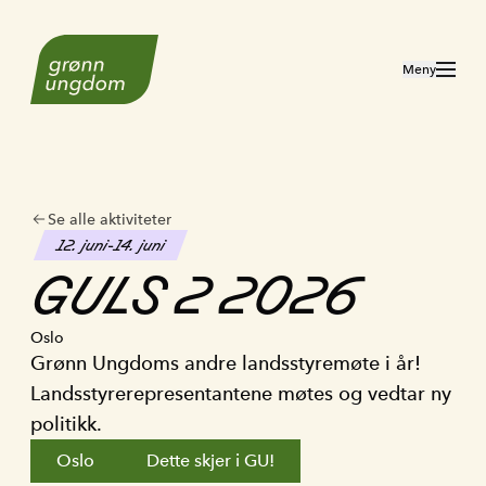
Til forsiden
Åpne meny
Meny
Se alle aktiviteter
12. juni
-
14. juni
GULS
2
2026
Oslo
Grønn Ungdoms andre landsstyremøte i år!
Landsstyrerepresentantene møtes og vedtar ny
politikk.
Oslo
Dette skjer i GU!