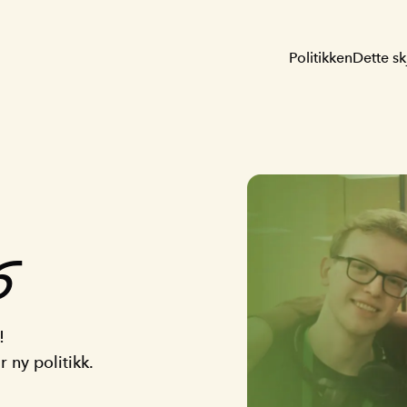
Politikken
Dette sk
6
!
 ny politikk.