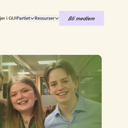
jer i GU!
Partiet
Ressurser
Bli medlem