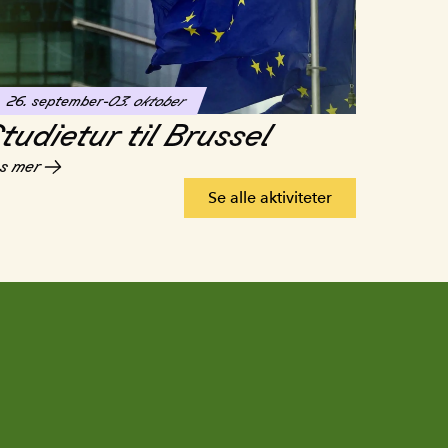
26. september
-
03. oktober
tudietur til Brussel
s mer
Se alle aktiviteter