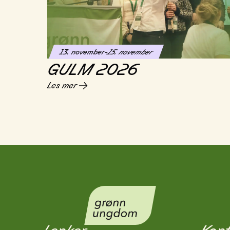
13. november
-
15. november
GULM 2026
Les mer
Lenker
Kont