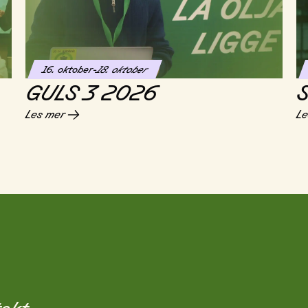
16. oktober
-
18. oktober
GULS 3 2026
S
Les mer
Le
akt