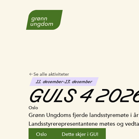
Til forsiden
Se alle aktiviteter
11. desember
-
13. desember
GULS
4
202
Oslo
Grønn Ungdoms fjerde landsstyremøte i år
Landsstyrerepresentantene møtes og vedtar
Oslo
Dette skjer i GU!