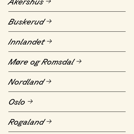
Akershus
Buskerud
Innlandet
Møre og Romsdal
Nordland
Oslo
Rogaland