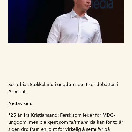
Se Tobias Stokkeland i ungdomspolitiker debatten i
Arendal.
Nettavisen
:
"25 år, fra Kristiansand: Fersk som leder for MDG-
ungdom, men ble kjent som
talsmann
da han for to år
siden dro fram en joint for virkelig å sette fyr på