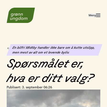
Til forsiden
Åpne meny
Meny
En bilfri Midtby handler ikke bare om å kutte utslipp,
Se alt aktuelt
men mest av alt om et levende byliv.
Spørsmålet
er,
hva
er
ditt
valg?
Publisert:
3. september 06:26