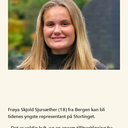
Frøya Skjold Sjursæther (18) fra Bergen kan bli
tidenes yngste representant på Stortinget.
– Det er veldig kult, og en enorm tillitserklæring fra