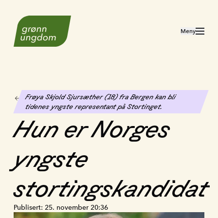
Til forsiden
Åpne meny
Meny
Frøya Skjold Sjursæther (18) fra Bergen kan bli
Se alt aktuelt
tidenes yngste representant på Stortinget.
Hun
er
Norges
yngste
stortingskandidat
Publisert:
25. november 20:36